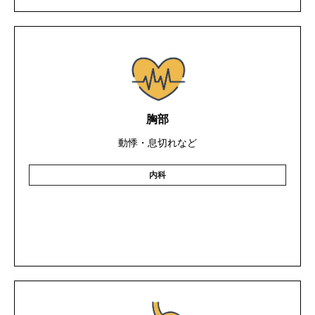
胸部
動悸・息切れなど
内科