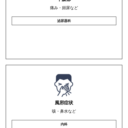
痛み・頻尿など
泌尿器科
風邪症状
咳・鼻水など
内科