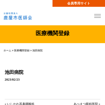
会員専用サイト
医療機関登録
ホーム
»
医療機関登録
»
池田病院
池田病院
2023/02/23
投稿ナビゲーション
« いしかわ耳鼻咽喉科
あべまつ眼科医院 »