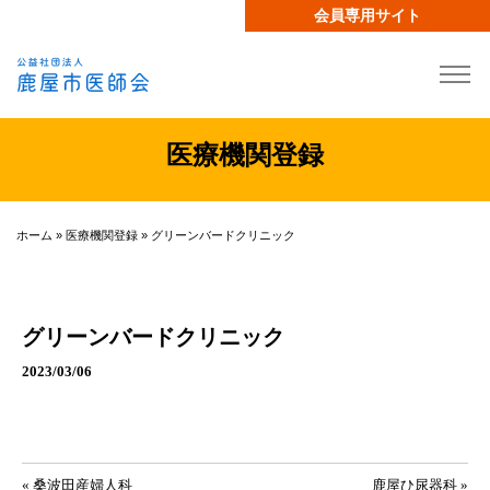
会員専用サイト
医療機関登録
ホーム
»
医療機関登録
»
グリーンバードクリニック
グリーンバードクリニック
2023/03/06
投稿ナビゲーション
« 桑波田産婦人科
鹿屋ひ尿器科 »