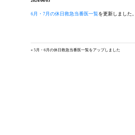
2024/06/03
6月・7
月の休日救急当番医一覧
を更新しました
投稿ナビゲーション
« 5月・6月の休日救急当番医一覧をアップしました