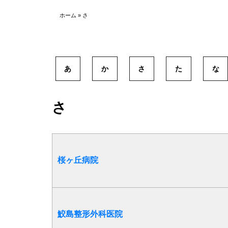
ホーム
»
さ
あ
か
さ
た
な
さ
桜ヶ丘病院
鮫島整形外科医院